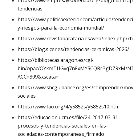
https://www.empresaysociedad.org/blog/filantropia
tendencias
https://www.politicaexterior.com/articulo/tendencias
y-riesgos-para-la-economia-mundial/
https://www.revistabarataria.es/web/index.php/rb/a
https://blog.sicer.es/tendencias-ceramicas-2026/
https://bibliotecas.aragon.es/cgi-
bin/opac/OYkmTUGvq7n8xMY5CQRrBgDZ9xM/NT1
ACC=309&xscata=
https://www.sbcguidance.org/es/comprender/movim
sociales
https://www.fao.org/4/y5852s/y5852s10.htm
https://educacion.ucm.es/file/24-2017-03-31-
procesos-y-tendencias-sociales-en-las-
sociedades-contemporaneas_firmado