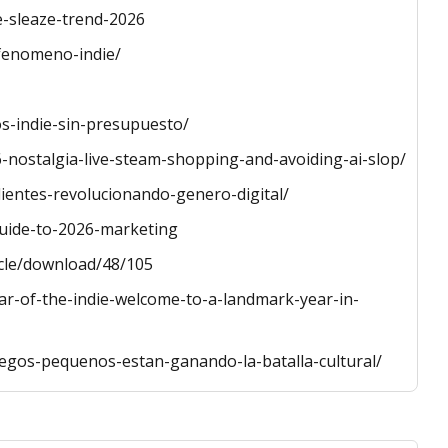
-sleaze-trend-2026
-fenomeno-indie/
s-indie-sin-presupuesto/
6-nostalgia-live-steam-shopping-and-avoiding-ai-slop/
ientes-revolucionando-genero-digital/
guide-to-2026-marketing
icle/download/48/105
r-of-the-indie-welcome-to-a-landmark-year-in-
uegos-pequenos-estan-ganando-la-batalla-cultural/