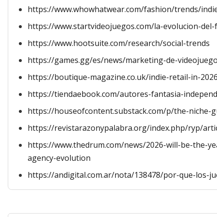
https://www.whowhatwear.com/fashion/trends/indie
https://www.startvideojuegos.com/la-evolucion-del
https://www.hootsuite.com/research/social-trends
https://games.gg/es/news/marketing-de-videojuego
https://boutique-magazine.co.uk/indie-retail-in-202
https://tiendaebook.com/autores-fantasia-independ
https://houseofcontent.substack.com/p/the-niche-
https://revistarazonypalabra.org/index.php/ryp/art
https://www.thedrum.com/news/2026-will-be-the-yea
agency-evolution
https://andigital.com.ar/nota/138478/por-que-los-j