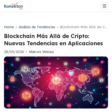
Home
Análisis de Tendencias
>
>
Blockchain Más Allá de Cri
pto: Nuevas Tendencias e
Blockchain Más Allá de Cripto:
n Aplicaciones
Nuevas Tendencias en Aplicaciones
Marcos Vinicius
28/05/2026
•