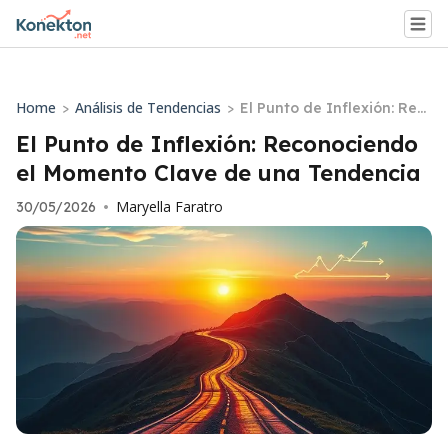
Home
Análisis de Tendencias
>
>
El Punto de Inflexión: Rec
onociendo el Momento Cl
El Punto de Inflexión: Reconociendo
ave de una Tendencia
el Momento Clave de una Tendencia
Maryella Faratro
30/05/2026
•