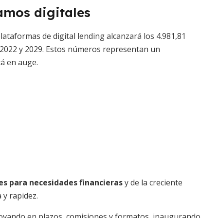
amos digitales
lataformas de digital lending alcanzará los 4.981,81
 2022 y 2029. Estos números representan un
tá en auge.
es para necesidades financieras
y de la creciente
 y rapidez.
nnovando en plazos, comisiones y formatos, inaugurando