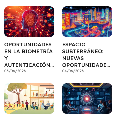
PROACTIVO
SOSTENIBLES
OPORTUNIDADES
ESPACIO
EN LA BIOMETRÍA
SUBTERRÁNEO:
Y
NUEVAS
AUTENTICACIÓN
OPORTUNIDADES
DEL FUTURO
06/06/2026
EN
04/06/2026
INFRAESTRUCTUR
A INVISIBLE