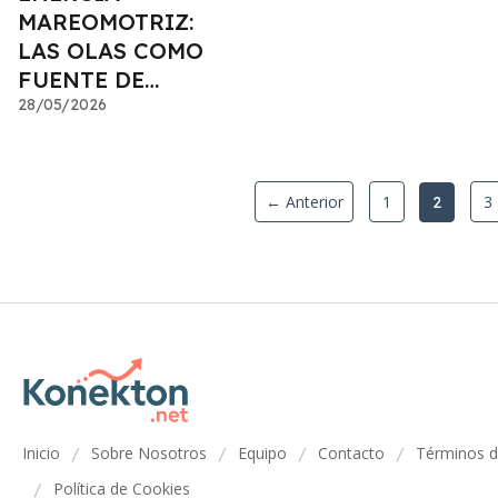
MAREOMOTRIZ:
LAS OLAS COMO
FUENTE DE
INVERSIÓN
28/05/2026
← Anterior
1
3
2
Inicio
Sobre Nosotros
Equipo
Contacto
Términos 
/
/
/
/
Política de Cookies
/