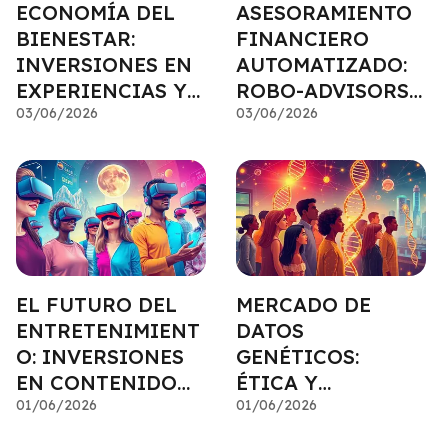
ECONOMÍA DEL
ASESORAMIENTO
BIENESTAR:
FINANCIERO
INVERSIONES EN
AUTOMATIZADO:
EXPERIENCIAS Y
ROBO-ADVISORS
SALUD INTEGRAL
03/06/2026
Y SU
03/06/2026
CRECIMIENTO
EL FUTURO DEL
MERCADO DE
ENTRETENIMIENT
DATOS
O: INVERSIONES
GENÉTICOS:
EN CONTENIDO
ÉTICA Y
MULTIMEDIA
01/06/2026
OPORTUNIDADES
01/06/2026
IMMERSIVO
EN LA