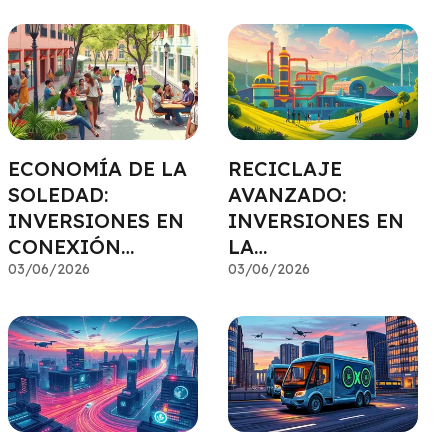
OPORTUNIDAD DE
NEGOCIO
ECONOMÍA DE LA
RECICLAJE
SOLEDAD:
AVANZADO:
INVERSIONES EN
INVERSIONES EN
CONEXIÓN
LA
SOCIAL
03/06/2026
TRANSFORMACIÓ
03/06/2026
N DE DESECHOS