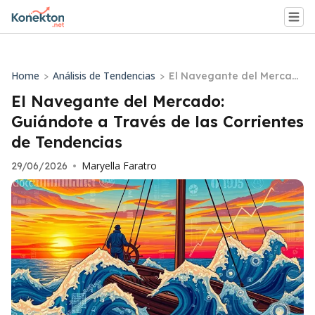
Home
Análisis de Tendencias
>
>
El Navegante del Mercad
o: Guiándote a Través de l
El Navegante del Mercado:
as Corrientes de Tendenci
Guiándote a Través de las Corrientes
as
de Tendencias
Maryella Faratro
29/06/2026
•