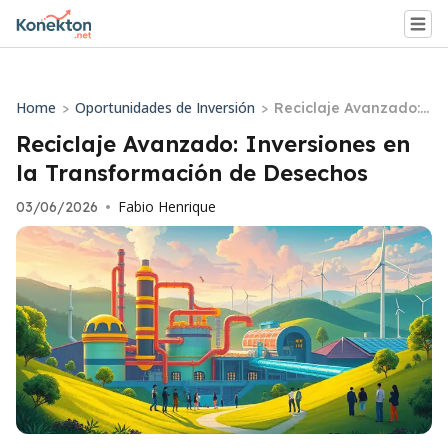
Home
Oportunidades de Inversión
>
>
Reciclaje Avanzado: I
nversiones en la Tran
Reciclaje Avanzado: Inversiones en
sformación de Desec
la Transformación de Desechos
hos
Fabio Henrique
03/06/2026
•