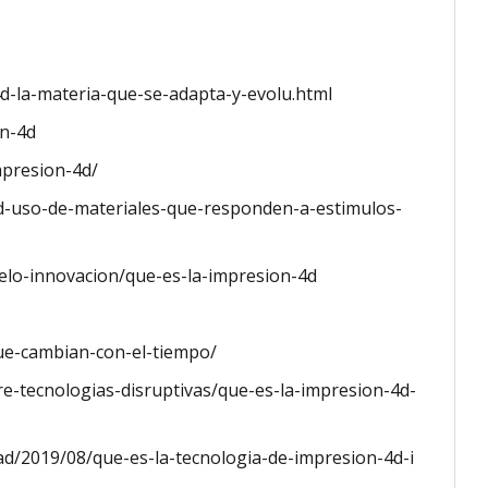
d-la-materia-que-se-adapta-y-evolu.html
on-4d
mpresion-4d/
4d-uso-de-materiales-que-responden-a-estimulos-
lo-innovacion/que-es-la-impresion-4d
que-cambian-con-el-tiempo/
-tecnologias-disruptivas/que-es-la-impresion-4d-
idad/2019/08/que-es-la-tecnologia-de-impresion-4d-i