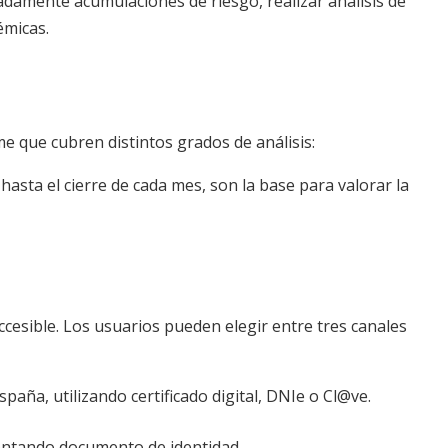
padamente acumulaciones de riesgo, realizar análisis de
émicas.
e que cubren distintos grados de análisis:
asta el cierre de cada mes, son la base para valorar la
accesible. Los usuarios pueden elegir entre tres canales
paña, utilizando certificado digital, DNIe o Cl@ve.
entando documento de identidad.