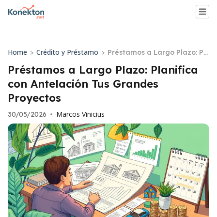
Home
Crédito y Préstamo
>
>
Préstamos a Largo Plazo: Pl
anifica con Antelación Tus G
Préstamos a Largo Plazo: Planifica
randes Proyectos
con Antelación Tus Grandes
Proyectos
Marcos Vinicius
30/05/2026
•