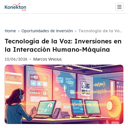
Home
Oportunidades de Inversión
>
>
Tecnología de la Voz:
Inversiones en la Int
Tecnología de la Voz: Inversiones en
eracción Humano-Má
la Interacción Humano-Máquina
quina
Marcos Vinicius
10/06/2026
•