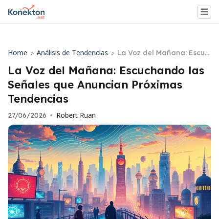
Home
Análisis de Tendencias
>
>
La Voz del Mañana: Escuc
hando las Señales que An
La Voz del Mañana: Escuchando las
uncian Próximas Tendenci
Señales que Anuncian Próximas
as
Tendencias
Robert Ruan
27/06/2026
•