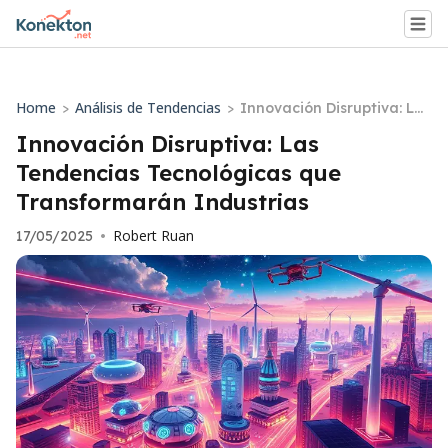
Home
Análisis de Tendencias
>
>
Innovación Disruptiva: Las
Tendencias Tecnológicas
Innovación Disruptiva: Las
que Transformarán Indus
Tendencias Tecnológicas que
trias
Transformarán Industrias
Robert Ruan
17/05/2025
•