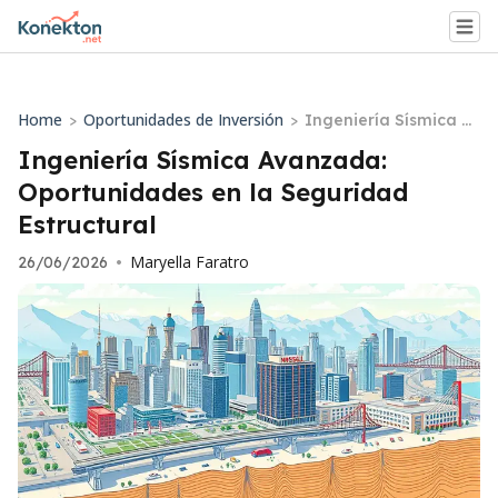
Home
Oportunidades de Inversión
>
>
Ingeniería Sísmica Av
anzada: Oportunidad
Ingeniería Sísmica Avanzada:
es en la Seguridad Es
Oportunidades en la Seguridad
tructural
Estructural
Maryella Faratro
26/06/2026
•