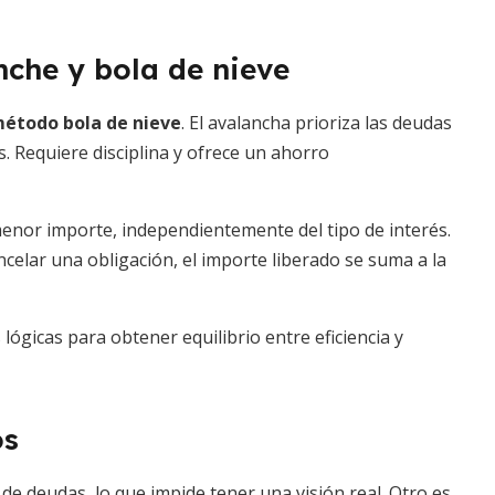
che y bola de nieve
étodo bola de nieve
. El avalancha prioriza las deudas
s. Requiere disciplina y ofrece un ahorro
menor importe, independientemente del tipo de interés.
ncelar una obligación, el importe liberado se suma a la
gicas para obtener equilibrio entre eficiencia y
os
 de deudas, lo que impide tener una visión real. Otro es