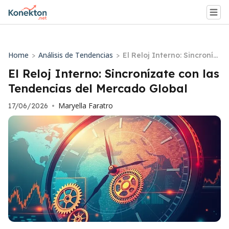
Home
Análisis de Tendencias
>
>
El Reloj Interno: Sincroníz
ate con las Tendencias de
El Reloj Interno: Sincronízate con las
l Mercado Global
Tendencias del Mercado Global
Maryella Faratro
17/06/2026
•