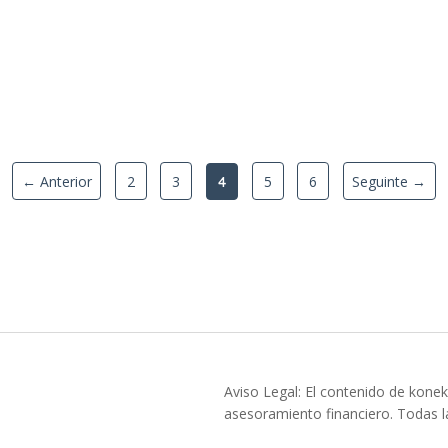
← Anterior
2
3
5
6
Seguinte →
4
Aviso Legal: El contenido de konek
asesoramiento financiero. Todas la