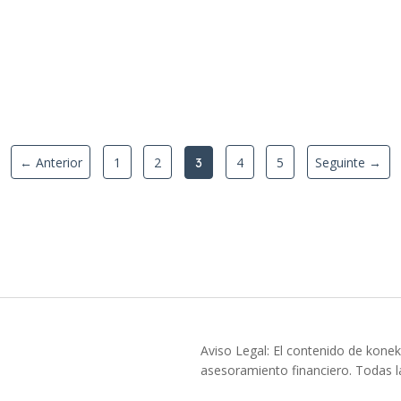
← Anterior
1
2
4
5
Seguinte →
3
Aviso Legal: El contenido de konek
asesoramiento financiero. Todas la