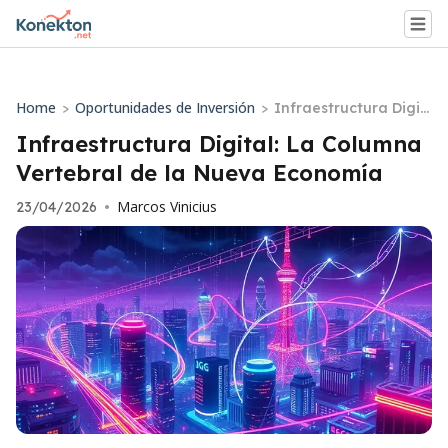
Home
Oportunidades de Inversión
>
>
Infraestructura Digit
al: La Columna Verte
Infraestructura Digital: La Columna
bral de la Nueva Eco
Vertebral de la Nueva Economía
nomía
Marcos Vinicius
23/04/2026
•