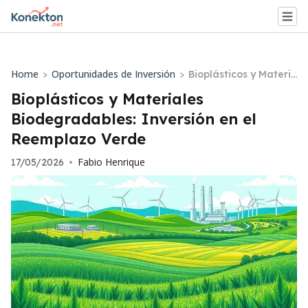
Home
Oportunidades de Inversión
>
>
Bioplásticos y Materi
ales Biodegradables:
Bioplásticos y Materiales
Inversión en el Reem
Biodegradables: Inversión en el
plazo Verde
Reemplazo Verde
Fabio Henrique
17/05/2026
•