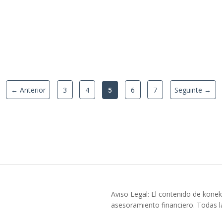
← Anterior
3
4
6
7
Seguinte →
5
Aviso Legal: El contenido de konek
asesoramiento financiero. Todas la